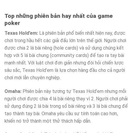
Top những phiên bản hay nhất của game
poker
Texas Hold’em:
Là phiên bản phổ biến nhất hiện nay, được
chơi trong hầu hết các giải đấu lớn trên thế giới. Người chơi
được chia 2 lá bài riêng (hole cards) và sử dụng chúng kết
hợp với 5 lá bài chung (community cards) để tạo ra tay bài
mạnh nhất. Với luật chơi đơn giản nhưng đòi hỏi chiến lược
sâu sắc, Texas Hold’em là lựa chọn hàng đầu cho cả người
chơi mới lẫn chuyên nghiệp.
Omaha:
Phiên bản này tương tự Texas Hold’em nhưng mỗi
người chơi được chia 4 lá bài riêng thay vì 2. Người chơi phải
sử dụng đúng 2 lá bài trong số bài riêng và 3 lá bài chung để
tạo thành tay bài. Omaha yêu cầu sự tính toán cao hơn,
khiến nó trở thành một thử thách hấp dẫn.