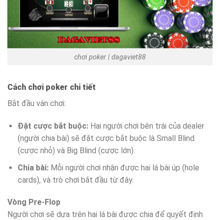
chơi poker | dagaviet88
Cách chơi poker chi tiết
Bắt đầu ván chơi:
Đặt cược bắt buộc:
Hai người chơi bên trái của dealer
(người chia bài) sẽ đặt cược bắt buộc là Small Blind
(cược nhỏ) và Big Blind (cược lớn).
Chia bài:
Mỗi người chơi nhận được hai lá bài úp (hole
cards), và trò chơi bắt đầu từ đây.
Vòng Pre-Flop
Người chơi sẽ dựa trên hai lá bài được chia để quyết định