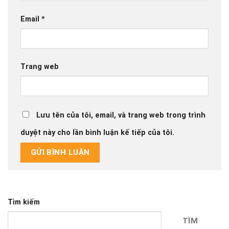
Email
*
Trang web
Lưu tên của tôi, email, và trang web trong trình
duyệt này cho lần bình luận kế tiếp của tôi.
Tìm kiếm
TÌM