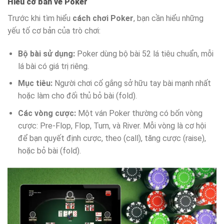
Hiểu cơ bản về Poker
Trước khi tìm hiểu
cách chơi Poker
, bạn cần hiểu những
yếu tố cơ bản của trò chơi:
Bộ bài sử dụng:
Poker dùng bộ bài 52 lá tiêu chuẩn, mỗi
lá bài có giá trị riêng.
Mục tiêu:
Người chơi cố gắng sở hữu tay bài mạnh nhất
hoặc làm cho đối thủ bỏ bài (fold).
Các vòng cược:
Một ván Poker thường có bốn vòng
cược: Pre-Flop, Flop, Turn, và River. Mỗi vòng là cơ hội
để bạn quyết định cược, theo (call), tăng cược (raise),
hoặc bỏ bài (fold).