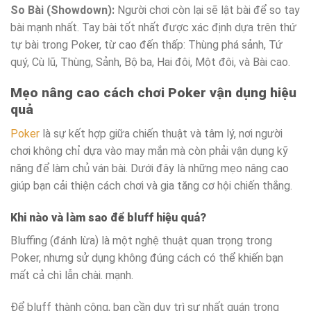
So Bài (Showdown):
Người chơi còn lại sẽ lật bài để so tay
bài mạnh nhất. Tay bài tốt nhất được xác định dựa trên thứ
tự bài trong Poker, từ cao đến thấp: Thùng phá sảnh, Tứ
quý, Cù lũ, Thùng, Sảnh, Bộ ba, Hai đôi, Một đôi, và Bài cao.
Mẹo nâng cao cách chơi Poker vận dụng hiệu
quả
Poker
là sự kết hợp giữa chiến thuật và tâm lý, nơi người
chơi không chỉ dựa vào may mắn mà còn phải vận dụng kỹ
năng để làm chủ ván bài. Dưới đây là những mẹo nâng cao
giúp bạn cải thiện cách chơi và gia tăng cơ hội chiến thắng.
Khi nào và làm sao để bluff hiệu quả?
Bluffing (đánh lừa) là một nghệ thuật quan trọng trong
Poker, nhưng sử dụng không đúng cách có thể khiến bạn
mất cả chì lẫn chài. mạnh.
Để bluff thành công, bạn cần duy trì sự nhất quán trong