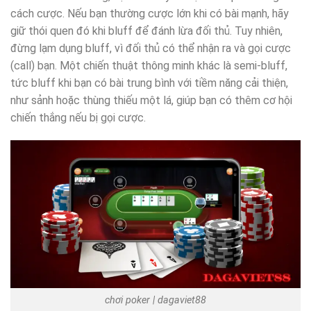
cách cược. Nếu bạn thường cược lớn khi có bài mạnh, hãy
giữ thói quen đó khi bluff để đánh lừa đối thủ. Tuy nhiên,
đừng lạm dụng bluff, vì đối thủ có thể nhận ra và gọi cược
(call) bạn. Một chiến thuật thông minh khác là semi-bluff,
tức bluff khi bạn có bài trung bình với tiềm năng cải thiện,
như sảnh hoặc thùng thiếu một lá, giúp bạn có thêm cơ hội
chiến thắng nếu bị gọi cược.
chơi poker | dagaviet88