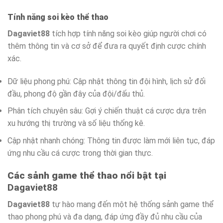
Tính năng soi kèo thể thao
Dagaviet88
tích hợp tính năng soi kèo giúp người chơi có
thêm thông tin và cơ sở để đưa ra quyết định cược chính
xác.
Dữ liệu phong phú: Cập nhật thông tin đội hình, lịch sử đối
đầu, phong độ gần đây của đội/đấu thủ.
Phân tích chuyên sâu: Gợi ý chiến thuật cá cược dựa trên
xu hướng thị trường và số liệu thống kê.
Cập nhật nhanh chóng: Thông tin được làm mới liên tục, đáp
ứng nhu cầu cá cược trong thời gian thực.
Các sảnh game thể thao nổi bật tại
Dagaviet88
Dagaviet88
tự hào mang đến một hệ thống sảnh game thể
thao phong phú và đa dạng, đáp ứng đầy đủ nhu cầu của