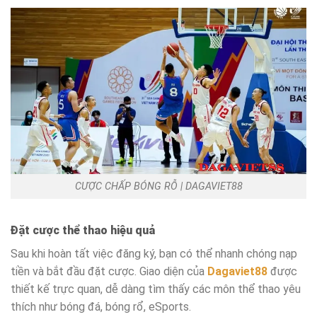
CƯỢC CHẤP BÓNG RỖ | DAGAVIET88
Đặt cược thể thao hiệu quả
Sau khi hoàn tất việc đăng ký, bạn có thể nhanh chóng nạp
tiền và bắt đầu đặt cược. Giao diện của
Dagaviet88
được
thiết kế trực quan, dễ dàng tìm thấy các môn thể thao yêu
thích như bóng đá, bóng rổ, eSports.