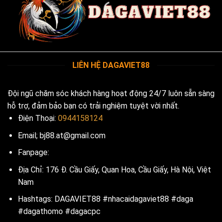
LIÊN HỆ DAGAVIET88
Đội ngũ chăm sóc khách hàng hoạt động 24/7 luôn sẵn sàng
hỗ trợ, đảm bảo bạn có trải nghiệm tuyệt vời nhất.
Điện Thoại:
0944158124
Email; bj88.at@gmail.com
Fanpage:
Địa Chỉ:
176 Đ. Cầu Giấy, Quan Hoa, Cầu Giấy, Hà Nội, Việt
Nam
Hashtags: DAGAVIET88 #nhacaidagaviet88 #daga
#dagathomo #dagacpc