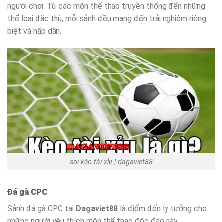
người chơi. Từ các môn thể thao truyền thống đến những
thể loại đặc thù, mỗi sảnh đều mang đến trải nghiệm riêng
biệt và hấp dẫn.
soi kèo tài xỉu | dagaviet88
Đá gà CPC
Sảnh đá gà CPC tại
Dagaviet88
là điểm đến lý tưởng cho
những người yêu thích môn thể thao độc đáo này.