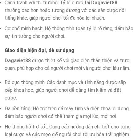
Cạnh tranh với thị trường: Tỷ lệ cược tại
Dagaviet88
thường cao hơn hoặc tương đương với các sàn cược nổi
tiếng khác, giúp người chơi tối đa hóa lợi nhuận.
Cơ chế minh bạch: Hệ thống tính toán tỷ lệ rõ ràng, đảm bảo
sự tin tưởng cho người chơi.
Giao diện hiện đại, dễ sử dụng
Dagaviet88
được thiết kế với giao diện thân thiện và trực
quan, phù hợp cho cả người chơi mới và người chơi lâu năm.
Bố cục thông minh: Các danh mục và tính năng được sắp
xếp khoa học, giúp người chơi dễ dàng tìm kiếm và đặt
cược.
Đa nền tảng: Hỗ trợ trên cả máy tính và điện thoại di động,
đảm bảo người chơi có thể tham gia mọi lúc, mọi nơi.
Hệ thống hỗ trợ tốt: Cung cấp hướng dẫn chi tiết cho từng
loại cược và các mẹo để người chơi tối ưu hóa trải nghiệm.