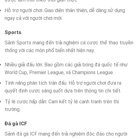
Hỗ trợ người chơi: Giao diện thân thiện, dễ dàng sử dụng
ngay cả với người chơi mới.
Sports
Sảnh Sports mang đến trải nghiệm cá cược thể thao truyền
thống với các môn phổ biến nhất hiện nay.
Nhiều giải đấu lớn: Bao gồm các giải bóng đá quốc tế như
World Cup, Premier League, và Champions League.
Tính năng phân tích trận đấu: Hỗ trợ người chơi đưa ra
quyết định cược sáng suốt dựa trên thông tin chi tiết.
Tỷ lệ cược hấp dẫn: Cam kết tỷ lệ cạnh tranh trên thị
trường.
Đá gà ICF
Sảnh đá gà ICF mang đến trải nghiệm độc đáo cho người