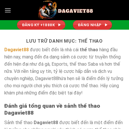
Bỏ
qua
nội
dung
ĐĂNG KÝ +1888K
ĐĂNG NHẬP
LƯU TRỮ DANH MỤC:
THỂ THAO
Dagaviet88
được biết đến là nhà cái
thể thao
hàng đầu
hiện nay, mang đến đa dạng sảnh cá cược từ truyền thống
đến hiện đại như đá gà, Esports, thể thao Saba và hơn thế
nữa. Với nền tảng uy tín, tỷ lệ cược hấp dẫn và dịch vụ
chuyên nghiệp, Dagaviet88hứa hẹn sẽ là điểm đến lý tưởng
cho mọi người chơi yêu thích cá cược thể thao. Hãy cùng
khám phá những điểm đặc biệt tại đây!
Đánh giá tổng quan về sảnh thể thao
Dagaviet88
Sảnh thể thao
Dagaviet88
được biết đến là một điểm đến