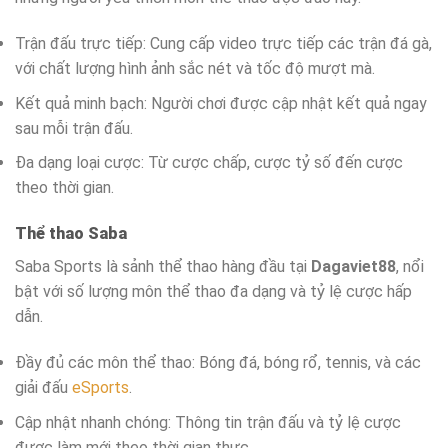
Trận đấu trực tiếp: Cung cấp video trực tiếp các trận đá gà,
với chất lượng hình ảnh sắc nét và tốc độ mượt mà.
Kết quả minh bạch: Người chơi được cập nhật kết quả ngay
sau mỗi trận đấu.
Đa dạng loại cược: Từ cược chấp, cược tỷ số đến cược
theo thời gian.
Thể thao Saba
Saba Sports là sảnh thể thao hàng đầu tại
Dagaviet88
, nổi
bật với số lượng môn thể thao đa dạng và tỷ lệ cược hấp
dẫn.
Đầy đủ các môn thể thao: Bóng đá, bóng rổ, tennis, và các
giải đấu
eSports
.
Cập nhật nhanh chóng: Thông tin trận đấu và tỷ lệ cược
được làm mới theo thời gian thực.