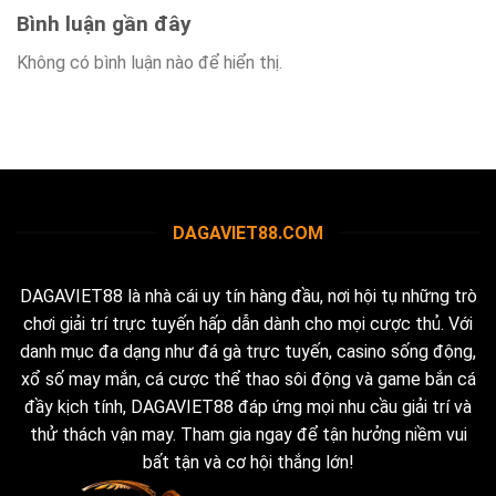
Bình luận gần đây
Không có bình luận nào để hiển thị.
DAGAVIET88.COM
DAGAVIET88
là nhà cái uy tín hàng đầu, nơi hội tụ những trò
chơi giải trí trực tuyến hấp dẫn dành cho mọi cược thủ. Với
danh mục đa dạng như đá gà trực tuyến, casino sống động,
xổ số may mắn, cá cược thể thao sôi động và game bắn cá
đầy kịch tính, DAGAVIET88 đáp ứng mọi nhu cầu giải trí và
thử thách vận may. Tham gia ngay để tận hưởng niềm vui
bất tận và cơ hội thắng lớn!