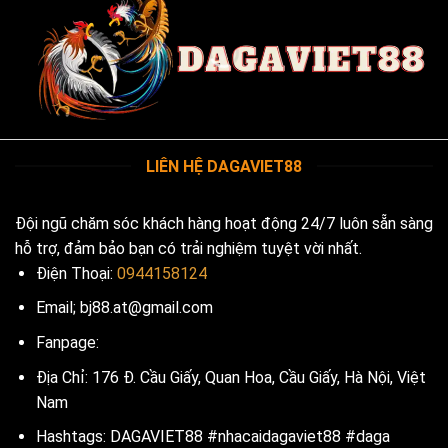
LIÊN HỆ DAGAVIET88
Đội ngũ chăm sóc khách hàng hoạt động 24/7 luôn sẵn sàng
hỗ trợ, đảm bảo bạn có trải nghiệm tuyệt vời nhất.
Điện Thoại:
0944158124
Email; bj88.at@gmail.com
Fanpage:
Địa Chỉ:
176 Đ. Cầu Giấy, Quan Hoa, Cầu Giấy, Hà Nội, Việt
Nam
Hashtags: DAGAVIET88 #nhacaidagaviet88 #daga